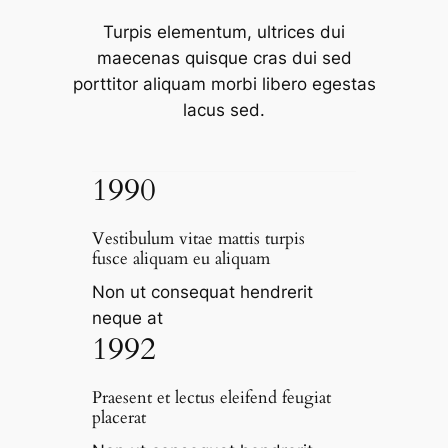
Turpis elementum, ultrices dui
maecenas quisque cras dui sed
porttitor aliquam morbi libero egestas
lacus sed.
1990
Vestibulum vitae mattis turpis
fusce aliquam eu aliquam
Non ut consequat hendrerit
neque at
1992
Praesent et lectus eleifend feugiat
placerat