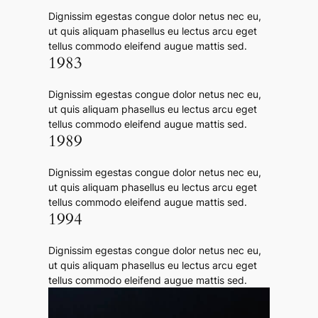
Dignissim egestas congue dolor netus nec eu,
ut quis aliquam phasellus eu lectus arcu eget
tellus commodo eleifend augue mattis sed.
1983
Dignissim egestas congue dolor netus nec eu,
ut quis aliquam phasellus eu lectus arcu eget
tellus commodo eleifend augue mattis sed.
1989
Dignissim egestas congue dolor netus nec eu,
ut quis aliquam phasellus eu lectus arcu eget
tellus commodo eleifend augue mattis sed.
1994
Dignissim egestas congue dolor netus nec eu,
ut quis aliquam phasellus eu lectus arcu eget
tellus commodo eleifend augue mattis sed.