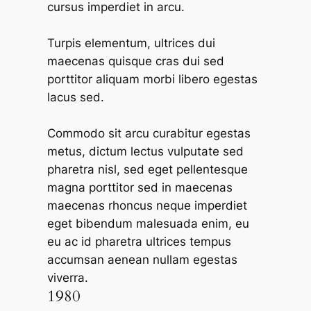
cursus imperdiet in arcu.
Turpis elementum, ultrices dui
maecenas quisque cras dui sed
porttitor aliquam morbi libero egestas
lacus sed.
Commodo sit arcu curabitur egestas
metus, dictum lectus vulputate sed
pharetra nisl, sed eget pellentesque
magna porttitor sed in maecenas
maecenas rhoncus neque imperdiet
eget bibendum malesuada enim, eu
eu ac id pharetra ultrices tempus
accumsan aenean nullam egestas
viverra.
1980